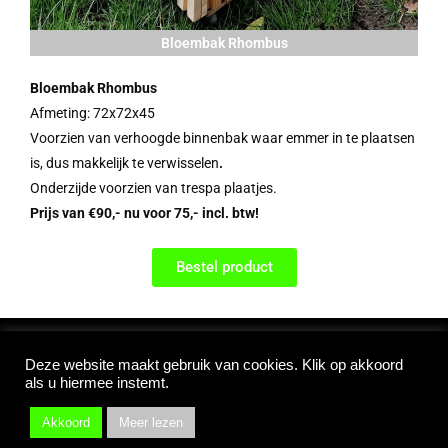
Bloembak Rhombus
Bloembak Rhombus
Afmeting: 72x72x45
Voorzien van verhoogde binnenbak
waar emmer in te plaatsen
is, dus makkelijk te verwisselen
.
Onderzijde voorzien van trespa plaatjes.
P
rijs van €90,- nu voor 75,- incl. btw!
Bestel product
Copyright © 2026
WagenaarWood
Deze website maakt gebruik van cookies. Klik op akkoord
als u hiermee instemt.
Akkoord
Meer lezen